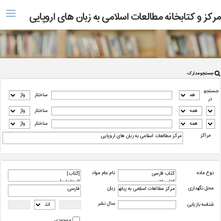
منو
مرکز و کتابخانه مطالعات اسلامی به زبان های اروپایی
جستجو مدارک
جستجو
ساختار
در
ساختار
ساختار
مراکز
نوع ماده
نام عام مواد
محل نگهداری
زبان
سال نشر
شناسه بازیابی
موجودی