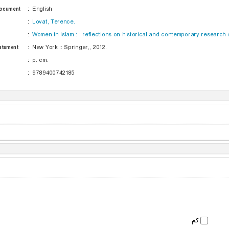
Document
:
English
:
Lovat, Terence.
:
Women in Islam : : reflections on historical and contemporary research 
tatement
:
New York :: Springer,, 2012.
:
p. cm.
:
9789400742185
کم