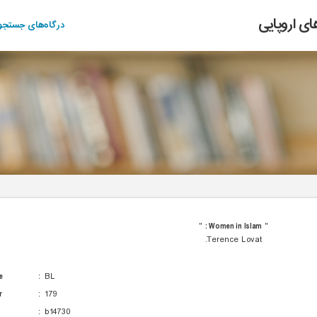
ای اروپایی
درگاه‌های جستجو
مدارک
مستندات
منابع دیجیتال
تمام متن
اصطلاحنامه
درختواره
"
Women in Islam :
"
Terence Lovat.
e
:
BL
r
:
179
:
b14730