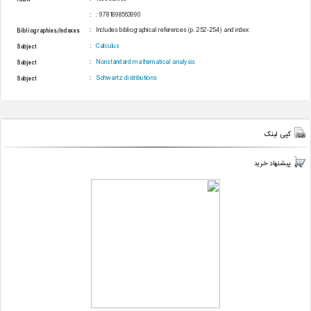
:
: 9781898563990
Bibliographies/Indexes
:
Includes bibliographical references (p. 252-254) and index
Subject
:
Calculus
Subject
:
Nonstandard mathematical analysis
Subject
:
Schwartz distributions
کپی لینک
پیشنهاد خرید