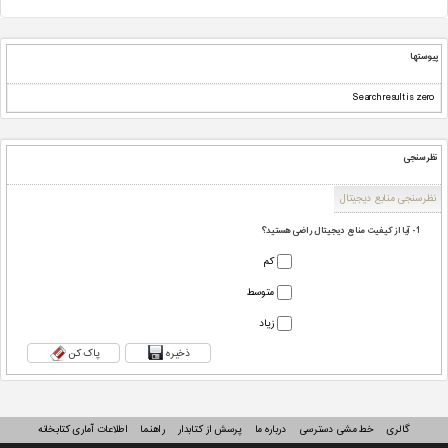
پیوستها
Search result is zero
نظرسنجی
نظرسنجی منابع دیجیتال
1 - آیا از کیفیت منابع دیجیتال راضی هستید؟
کم
متوسط
زیاد
ذخیره
پاک کن
گالری
خط مشی دسترسی
درباره ما
پرسش از کتابدار
راهنما
اطلاعات آماری کتابخانه