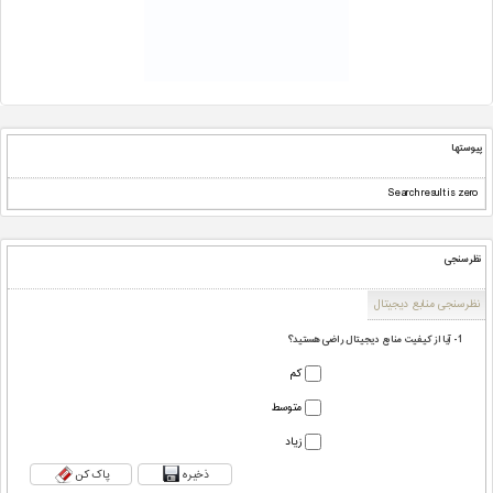
پیوستها
Search result is zero
نظرسنجی
نظرسنجی منابع دیجیتال
1 - آیا از کیفیت منابع دیجیتال راضی هستید؟
کم
متوسط
زیاد
ذخیره
پاک کن