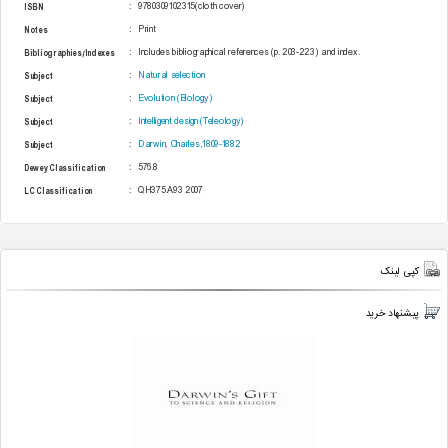
ISBN
:
9780309102315(cloth cover)
Notes
:
Print
Bibliographies/Indexes
:
Includes bibliographical references (p. 203-223) and index.
Subject
:
Natural selection
Subject
:
Evolution (Biology)
Subject
:
Intelligent design (Teleology)
Subject
:
Darwin, Charles,1809-1882
Dewey Classification
:
‭576.8‬
LC Classification
:
‭QH375‬‭.A93 2007‬
کپی لینک
پیشنهاد خرید