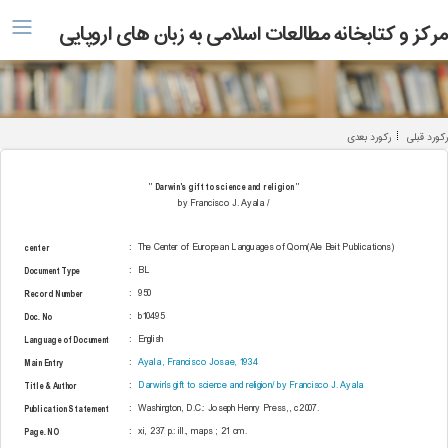
منو
مرکز و کتابخانه مطالعات اسلامی به زبان های اروپایی
رکورد قبلی
رکورد بعدی
Darwin's gift to science and religion
"
"
/ by Francisco J. Ayala
center
:
The Center of European Languages of Qom(Ale Beit Publications)
Document Type
:
BL
Record Number
:
950
Doc. No
:
b10495
Language of Document
:
English
Main Entry
:
Ayala, Francisco Josae, 1934
Title & Author
:
Darwin's gift to science and religion/ by Francisco J. Ayala
Publication Statement
:
Washington, D.C.: Joseph Henry Press,, c2007.
Page. NO
:
xi, 237 p.: ill., maps ; 21 cm.